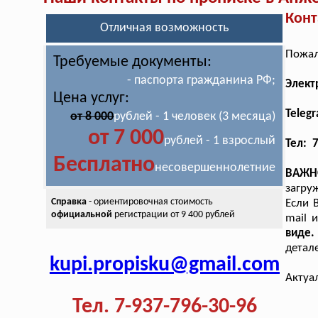
Конт
Отличная возможность
Пожал
Требуемые документы:
- паспорта гражданина РФ;
Элект
Цена услуг:
Teleg
от 8 000
рублей - 1 человек (3 месяца)
от 7 000
рублей - 1 взрослый
Тел: 
Бесплатно
несовершеннолетние
ВАЖН
загру
Справка
- ориентировочная стоимость
Если 
официальной
регистрации от 9 400 рублей
mail 
виде.
детал
kupi.propisku@gmail.com
Актуа
Тел. 7-937-796-30-96