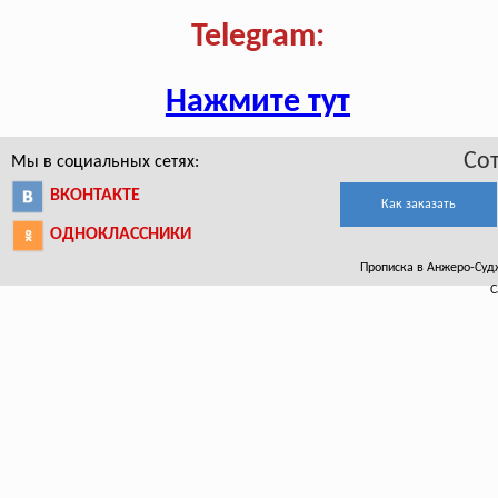
Telegram:
Нажмите тут
Со
Мы в социальных сетях:
ВКОНТАКТЕ
Как заказать
ОДНОКЛАССНИКИ
Прописка в Анжеро-Судж
С